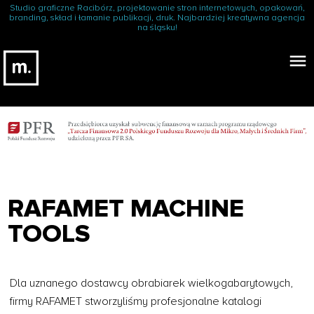
Z
Studio graficzne Racibórz, projektowanie stron internetowych, opakowań,
branding, skład i łamanie publikacji, druk. Najbardziej kreatywna agencja
g
na śląsku!
ł
menu
o
ś
p
r
o
b
l
e
m
RAFAMET MACHINE
I
T
TOOLS
Dla uznanego dostawcy obrabiarek wielkogabarytowych,
firmy RAFAMET stworzyliśmy profesjonalne katalogi